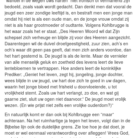
”wandel in de wegen uws harten” niet ironisch of vermanend zijn
bedoeld, zoals vaak wordt gedacht. Dan denkt men dat vooral de
jeugd een zeer zondige leeftijd is, en bestraft men een jonge man
omdat hij niet is als een oude man, en de jonge vrouw omdat zij
niet is als haar grootmoeder of oudtante. Volgens Kohlbrugge is
het waar zoals het er staat. „Des Heeren Woord wil dat Zijn
schepsel zich verheuge en blijde zij voor des Heeren aangezicht.
Daarentegen wil de duivel droefgeestigheid, zuur zien, ach’s en
och’s waar dit geen pas geeft, dat men zich anders voordoe, dan
het hart gestemd is. De jeugd is als de lente. Maar de vernieler
van alle menselijk geluk en zoetheid des levens leert de lieve
lentebloemen te vertrappen. Hoe anders leert de koninklijke
Prediker: „Geniet het leven, zegt hij, jongeling, jonge dochter,
wees blijde in uw jeugd, uw hart doe zich te goed in uw dagen,
waarin het jonge bloed met frisheid u doorvloeiende, u tot
vrolijkheid stemt. Zoals uw hart verlangt, zo doe, en wat gij
gaarne ziet, sluit uw ogen niet daarvoor.” De jeugd moet vrolijk
wezen. (En wie prijst niet zelfs een vrolijke ouderdom?)”
En natuurlijk komt er dan ook bij Kohlbrugge een ”maar”
achteraan. Na het ruimhartige ja tegen het leven, volgt dan in de
Bijbelse lijn ook de duidelijke grens. Zie toe hoe je dat doet, je
moet er wel eenmaal verantwoording over afleggen! Vrees God,