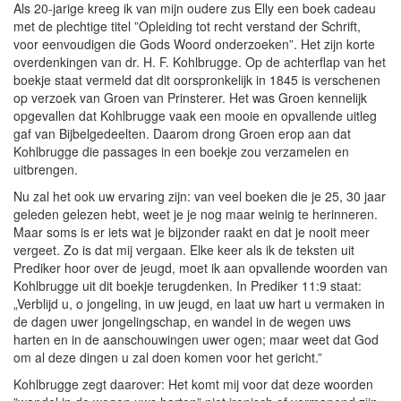
Als 20-jarige kreeg ik van mijn oudere zus Elly een boek cadeau
met de plechtige titel ”Opleiding tot recht verstand der Schrift,
voor eenvoudigen die Gods Woord onderzoeken”. Het zijn korte
overdenkingen van dr. H. F. Kohlbrugge. Op de achterflap van het
boekje staat vermeld dat dit oorspronkelijk in 1845 is verschenen
op verzoek van Groen van Prinsterer. Het was Groen kennelijk
opgevallen dat Kohlbrugge vaak een mooie en opvallende uitleg
gaf van Bijbelgedeelten. Daarom drong Groen erop aan dat
Kohlbrugge die passages in een boekje zou verzamelen en
uitbrengen.
Nu zal het ook uw ervaring zijn: van veel boeken die je 25, 30 jaar
geleden gelezen hebt, weet je je nog maar weinig te herinneren.
Maar soms is er iets wat je bijzonder raakt en dat je nooit meer
vergeet. Zo is dat mij vergaan. Elke keer als ik de teksten uit
Prediker hoor over de jeugd, moet ik aan opvallende woorden van
Kohlbrugge uit dit boekje terugdenken. In Prediker 11:9 staat:
„Verblijd u, o jongeling, in uw jeugd, en laat uw hart u vermaken in
de dagen uwer jongelingschap, en wandel in de wegen uws
harten en in de aanschouwingen uwer ogen; maar weet dat God
om al deze dingen u zal doen komen voor het gericht.”
Kohlbrugge zegt daarover: Het komt mij voor dat deze woorden