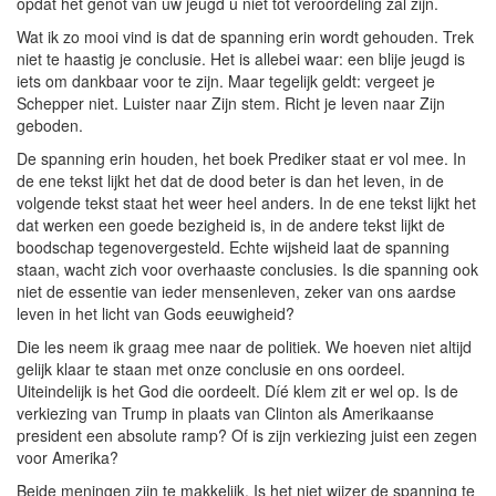
opdat het genot van uw jeugd u niet tot veroordeling zal zijn.
Wat ik zo mooi vind is dat de spanning erin wordt gehouden. Trek
niet te haastig je conclusie. Het is allebei waar: een blije jeugd is
iets om dankbaar voor te zijn. Maar tegelijk geldt: vergeet je
Schepper niet. Luister naar Zijn stem. Richt je leven naar Zijn
geboden.
De spanning erin houden, het boek Prediker staat er vol mee. In
de ene tekst lijkt het dat de dood beter is dan het leven, in de
volgende tekst staat het weer heel anders. In de ene tekst lijkt het
dat werken een goede bezigheid is, in de andere tekst lijkt de
boodschap tegenovergesteld. Echte wijsheid laat de spanning
staan, wacht zich voor overhaaste conclusies. Is die spanning ook
niet de essentie van ieder mensenleven, zeker van ons aardse
leven in het licht van Gods eeuwigheid?
Die les neem ik graag mee naar de politiek. We hoeven niet altijd
gelijk klaar te staan met onze conclusie en ons oordeel.
Uiteindelijk is het God die oordeelt. Díé klem zit er wel op. Is de
verkiezing van Trump in plaats van Clinton als Amerikaanse
president een absolute ramp? Of is zijn verkiezing juist een zegen
voor Amerika?
Beide meningen zijn te makkelijk. Is het niet wijzer de spanning te