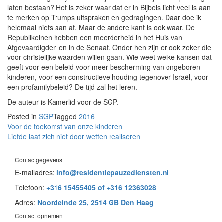
laten bestaan? Het is zeker waar dat er in Bijbels licht veel is aan
te merken op Trumps uitspraken en gedragingen. Daar doe ik
helemaal niets aan af. Maar de andere kant is ook waar. De
Republikeinen hebben een meerderheid in het Huis van
Afgevaardigden en in de Senaat. Onder hen zijn er ook zeker die
voor christelijke waarden willen gaan. Wie weet welke kansen dat
geeft voor een beleid voor meer bescherming van ongeboren
kinderen, voor een constructieve houding tegenover Israël, voor
een profamilybeleid? De tijd zal het leren.
De auteur is Kamerlid voor de SGP.
Posted in
SGP
Tagged
2016
Bericht
Voor de toekomst van onze kinderen
Liefde laat zich niet door wetten realiseren
navigatie
Contactgegevens
E-mailadres:
info@residentiepauzediensten.nl
Telefoon:
+316 15455405
of +316 12363028
Adres:
Noordeinde 25, 2514 GB Den Haag
Contact opnemen